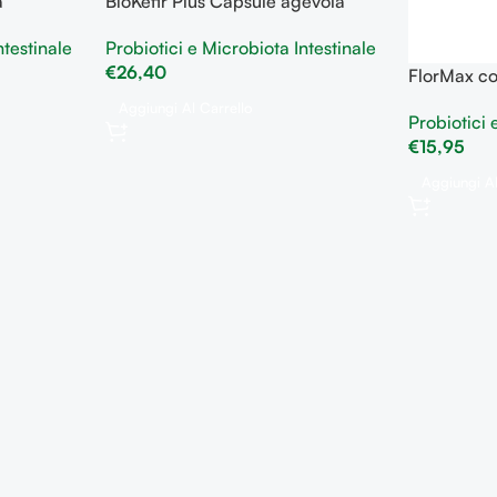
a
BioKefir Plus Capsule agevola
testinale
l’equilibrio della flora intestinale
ntestinale
Probiotici e Microbiota Intestinale
€
26,40
FlorMax con
riequilibra 
Aggiungi Al Carrello
Probiotici 
intestinale
€
15,95
Aggiungi Al