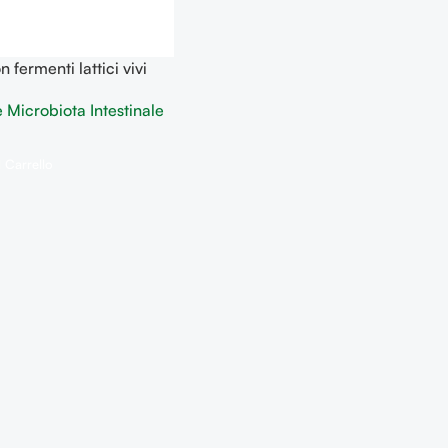
 fermenti lattici vivi
la flora batterica
e Microbiota Intestinale
 Carrello