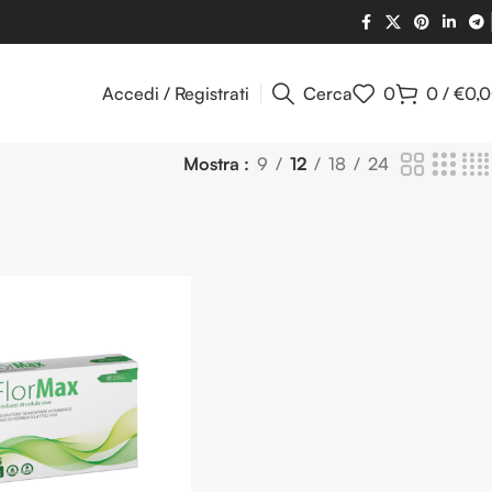
Accedi / Registrati
Cerca
0
0
/
€
0,
Mostra
9
12
18
24