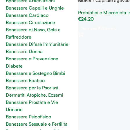
BioKefir Capsule agevol
Benessere Articolazioni
l’equilibrio della flora in
Benessere Capelli e Unghie
Probiotici e Microbiota I
Benessere Cardiaco
€
24,20
Benessere Circolazione
Aggiungi Al Carrello
Benessere di Naso, Gola e
Raffreddore
Benessere Difese Immunitarie
Benessere Donna
Benessere e Prevenzione
Diabete
Benessere e Sostegno Bimbi
Benessere Epatico
Benessere per la Psoriasi,
Dermatiti Atopiche, Eczemi
Benessere Prostata e Vie
Urinarie
Benessere Psicofisico
Benessere Sessuale e Fertilità