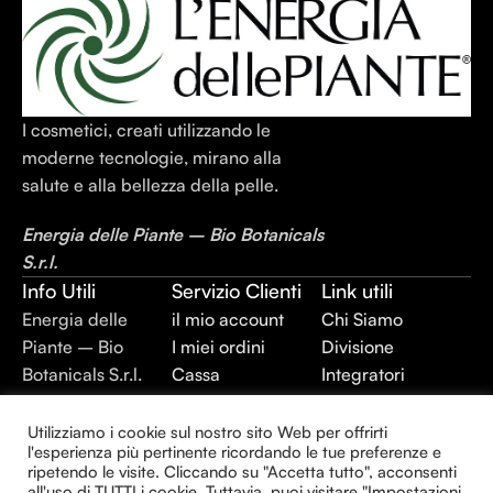
I cosmetici, creati utilizzando le
moderne tecnologie, mirano alla
salute e alla bellezza della pelle.
Energia delle Piante – Bio Botanicals
S.r.l.
Info Utili
Servizio Clienti
Link utili
Energia delle
il mio account
Chi Siamo
Piante – Bio
I miei ordini
Divisione
Botanicals S.r.l.
Cassa
Integratori
P.IVA:
Termini e
Alimentari
02403420744
Condizioni
Divisione Plant
Utilizziamo i cookie sul nostro sito Web per offrirti
l'esperienza più pertinente ricordando le tue preferenze e
REA: BR –
Privacy Policy
Extraction
ripetendo le visite. Cliccando su "Accetta tutto", acconsenti
143930
Divisione
all'uso di TUTTI i cookie. Tuttavia, puoi visitare "Impostazioni