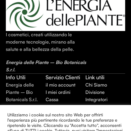
I cosmetici, creati utilizzando le
moderne tecnologie, mirano alla
salute e alla bellezza della pelle.
Energia delle Piante – Bio Botanicals
S.r.l.
Info Utili
Servizio Clienti
Link utili
Energia delle
il mio account
Chi Siamo
Piante – Bio
I miei ordini
Divisione
Botanicals S.r.l.
Cassa
Integratori
P.IVA:
Termini e
Alimentari
02403420744
Condizioni
Divisione Plant
Utilizziamo i cookie sul nostro sito Web per offrirti
l'esperienza più pertinente ricordando le tue preferenze e
REA: BR –
Privacy Policy
Extraction
ripetendo le visite. Cliccando su "Accetta tutto", acconsenti
143930
Divisione
all'uso di TUTTI i cookie. Tuttavia, puoi visitare "Impostazioni