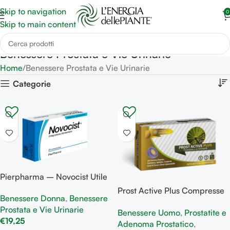
Skip to navigation
0
Skip to main content
Benessere Prostata e Vie Urinarie
Home
Benessere Prostata e Vie Urinarie
Categorie
Pierpharma – Novocist Utile
in caso di disturbi delle vie
Prost Active Plus Compresse
Benessere Donna
,
Benessere
urinarie come cistiti
benessere della prostata
Prostata e Vie Urinarie
Benessere Uomo
,
Prostatite e
€
19,25
Adenoma Prostatico
,