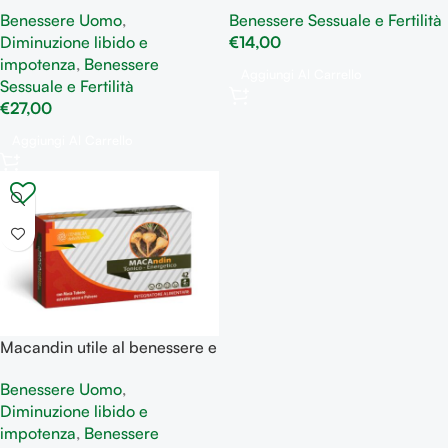
trattamenti terapeutici,
stanchezza fisica e mentale
Benessere Uomo
,
Benessere Sessuale e Fertilità
convalescenza, depressione,
Diminuzione libido e
€
14,00
riduzione della libido
impotenza
,
Benessere
Aggiungi Al Carrello
Sessuale e Fertilità
€
27,00
Aggiungi Al Carrello
Macandin utile al benessere e
vigore fisico
Benessere Uomo
,
Diminuzione libido e
impotenza
,
Benessere