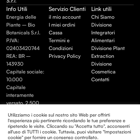
S.r.l.
Info Utili
Servizio Clienti
Link utili
Energia delle
il mio account
Chi Siamo
Piante – Bio
I miei ordini
Divisione
Botanicals S.r.l.
Cassa
Integratori
P.IVA:
Termini e
Alimentari
02403420744
Condizioni
Divisione Plant
REA: BR –
Privacy Policy
Extraction
143930
Divisione
Capitale sociale:
Cosmetica
10.000
Contatti
Capitale
interamente
versato. 2.500
Utilizziamo i cookie sul nostro sito Web per offrirti
Energia elle Piante 2025 - Tutti i diritti
l'esperienza più pertinente ricordando le tue preferenze e
riservati.
ripetendo le visite. Cliccando su "Accetta tutto", acconsenti
all'uso di TUTTI i cookie. Tuttavia, puoi visitare "Impostazioni
cookie" per fornire un consenso controllato.
Creato da Consulenza24H