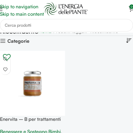
Skip to navigation
0
Skip to main content
Ricostituente
Home
Prodotti taggati “Ricostituente”
Categorie
Enervita – B per trattamenti
terapeutici, Terapia con
Benessere e Sostegno Bimbi
,
antibiotici, Recupero peso e