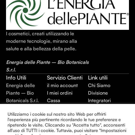
I cosmetici, creati utilizzando le
moderne tecnologie, mirano alla
salute e alla bellezza della pelle.
Energia delle Piante – Bio Botanicals
S.r.l.
Info Utili
Servizio Clienti
Link utili
Energia delle
il mio account
Chi Siamo
Piante – Bio
I miei ordini
Divisione
Botanicals S.r.l.
Cassa
Integratori
P.IVA:
Termini e
Alimentari
Utilizziamo i cookie sul nostro sito Web per offrirti
02403420744
Condizioni
Divisione Plant
l'esperienza più pertinente ricordando le tue preferenze e
REA: BR –
Privacy Policy
Extraction
ripetendo le visite. Cliccando su "Accetta tutto", acconsenti
all'uso di TUTTI i cookie. Tuttavia, puoi visitare "Impostazioni
143930
Divisione