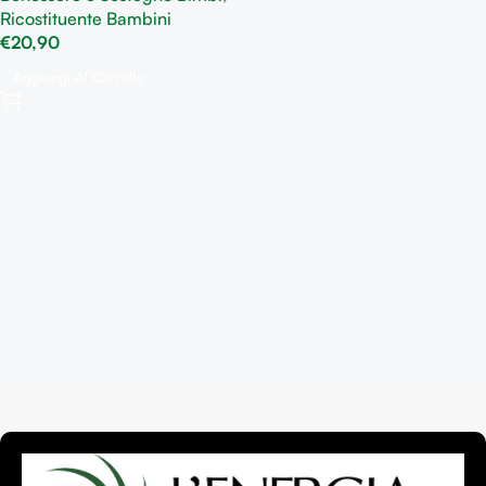
Ricostituente Bambini
Ripristino del normale
€
20,90
appetito
Aggiungi Al Carrello