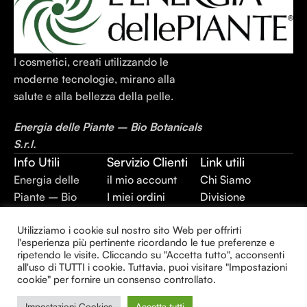
I cosmetici, creati utilizzando le
moderne tecnologie, mirano alla
salute e alla bellezza della pelle.
Energia delle Piante – Bio Botanicals
S.r.l.
Info Utili
Servizio Clienti
Link utili
Energia delle
il mio account
Chi Siamo
Piante – Bio
I miei ordini
Divisione
Botanicals S.r.l.
Cassa
Integratori
Utilizziamo i cookie sul nostro sito Web per offrirti
P.IVA:
Termini e
Alimentari
l'esperienza più pertinente ricordando le tue preferenze e
02403420744
Condizioni
Divisione Plant
ripetendo le visite. Cliccando su "Accetta tutto", acconsenti
REA: BR –
Privacy Policy
Extraction
all'uso di TUTTI i cookie. Tuttavia, puoi visitare "Impostazioni
cookie" per fornire un consenso controllato.
143930
Divisione
Capitale sociale:
Cosmetica
Impostazioni Cookies
Accetta tutti