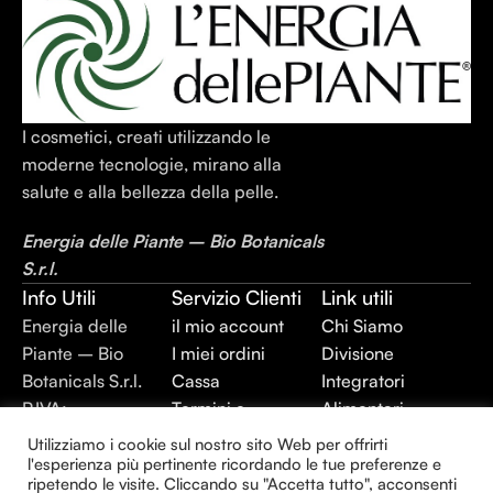
I cosmetici, creati utilizzando le
moderne tecnologie, mirano alla
salute e alla bellezza della pelle.
Energia delle Piante – Bio Botanicals
S.r.l.
Info Utili
Servizio Clienti
Link utili
Energia delle
il mio account
Chi Siamo
Piante – Bio
I miei ordini
Divisione
Botanicals S.r.l.
Cassa
Integratori
P.IVA:
Termini e
Alimentari
02403420744
Condizioni
Divisione Plant
Utilizziamo i cookie sul nostro sito Web per offrirti
REA: BR –
Privacy Policy
Extraction
l'esperienza più pertinente ricordando le tue preferenze e
ripetendo le visite. Cliccando su "Accetta tutto", acconsenti
143930
Divisione