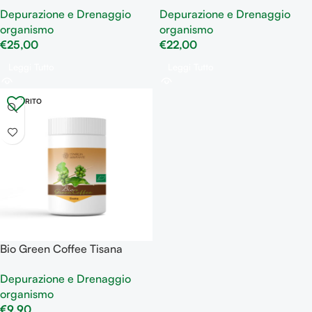
utile al benessere del
eliminazione dei liquidi in
Depurazione e Drenaggio
Depurazione e Drenaggio
metabolismo
eccesso
organismo
organismo
€
25,00
€
22,00
Leggi Tutto
Leggi Tutto
ESAURITO
Bio Green Coffee Tisana
rigenerante
Depurazione e Drenaggio
organismo
€
9,90