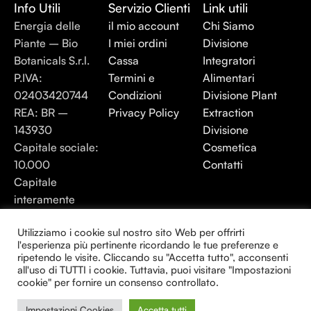
Info Utili
Servizio Clienti
Link utili
Energia delle
il mio account
Chi Siamo
Piante – Bio
I miei ordini
Divisione
Botanicals S.r.l.
Cassa
Integratori
P.IVA:
Termini e
Alimentari
02403420744
Condizioni
Divisione Plant
REA: BR –
Privacy Policy
Extraction
143930
Divisione
Capitale sociale:
Cosmetica
10.000
Contatti
Capitale
interamente
versato. 2.500
Utilizziamo i cookie sul nostro sito Web per offrirti
l'esperienza più pertinente ricordando le tue preferenze e
Energia elle Piante 2025 - Tutti i diritti
ripetendo le visite. Cliccando su "Accetta tutto", acconsenti
riservati.
all'uso di TUTTI i cookie. Tuttavia, puoi visitare "Impostazioni
cookie" per fornire un consenso controllato.
Creato da Consulenza24H
Impostazioni Cookies
Accetta tutti