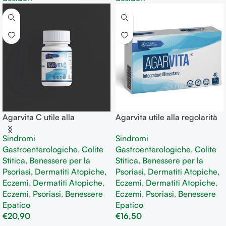
Agarvita C utile alla
Agarvita utile alla regolarità
regolarità delle funzioni
delle funzioni fisiologiche
Sindromi
Sindromi
fisiologiche intestinali 100
intestinali
Gastroenterologiche
,
Colite
Gastroenterologiche
,
Colite
tavolette
Stitica
,
Benessere per la
Stitica
,
Benessere per la
Psoriasi, Dermatiti Atopiche,
Psoriasi, Dermatiti Atopiche,
Eczemi
,
Dermatiti Atopiche
,
Eczemi
,
Dermatiti Atopiche
,
Eczemi
,
Psoriasi
,
Benessere
Eczemi
,
Psoriasi
,
Benessere
Epatico
Epatico
€
20,90
€
16,50