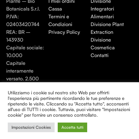
Piante – Bio
I miei ordini
Divisione
Botanicals S.r.l.
Cassa
Integratori
P.IVA:
Termini e
Alimentari
02403420744
Condizioni
Divisione Plant
REA: BR –
Privacy Policy
Extraction
143930
Divisione
Capitale sociale:
Cosmetica
10.000
Contatti
Capitale
interamente
versato. 2.500
Energia elle Piante 2025 - Tutti i diritti
Utilizziamo i cookie sul nostro sito Web per offrirti
l'esperienza più pertinente ricordando le tue preferenze e
riservati.
ripetendo le visite. Cliccando su "Accetta tutto", acconsenti
all'uso di TUTTI i cookie. Tuttavia, puoi visitare "Impostazioni
Creato da Consulenza24H
cookie" per fornire un consenso controllato.
Impostazioni Cookies
Accetta tutti
0
egozio
Lista dei desideri
Carrello
Il mio account