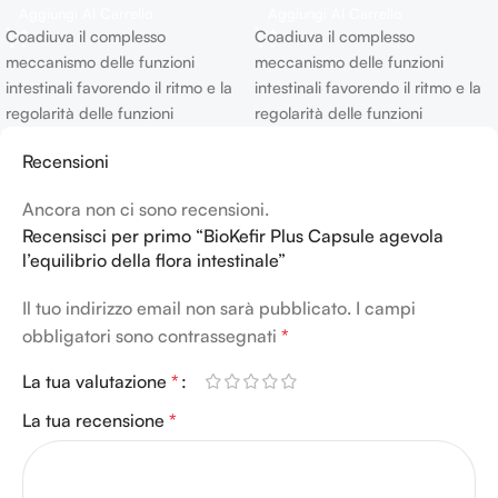
Aggiungi Al Carrello
Aggiungi Al Carrello
Coadiuva il complesso
Coadiuva il complesso
meccanismo delle funzioni
meccanismo delle funzioni
intestinali favorendo il ritmo e la
intestinali favorendo il ritmo e la
regolarità delle funzioni
regolarità delle funzioni
fisiologiche intestinali dalle quali
fisiologiche intestinali dalle quali
Recensioni
dipende:
la sensazione di
dipende:
la sensazione di
benessere generale, l’assenza
benessere generale, l’assenza
Ancora non ci sono recensioni.
di pesantezza e gonfiori del
di pesantezza e gonfiori del
Recensisci per primo “BioKefir Plus Capsule agevola
ventre, l’assenza di irritazioni e
ventre, l’assenza di irritazioni e
l’equilibrio della flora intestinale”
“amaro in bocca”.
Nelle lesioni
“amaro in bocca”.
Nelle lesioni
dell’apparato digerente
dell’apparato digerente
Il tuo indirizzo email non sarà pubblicato.
I campi
favorisce una condizione di
favorisce una condizione di
obbligatori sono contrassegnati
*
isolamento che, limitandone la
isolamento che, limitandone la
diffusione, le protegge da
diffusione, le protegge da
La tua valutazione
*
ulteriori danni senza impedire il
ulteriori danni senza impedire il
La tua recensione
*
transito di quelle sostanze che
transito di quelle sostanze che
agevolano i processi di
agevolano i processi di
riparazione e nutrimento. Può
riparazione e nutrimento. Può
essere consigliato in tutte le
essere consigliato in tutte le