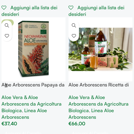
Aggiungi alla lista dei
Aggiungi alla lista dei
desideri
desideri
HOT
Aloe Arborescens Papaya da
Aloe Arborescens Ricetta di
500 gr utile al benessere e
Padre Romano Zago flacone
Aloe Vera & Aloe
Aloe Vera & Aloe
sostegno gastrointestinale
da 1000 ml utile al
Arborescens da Agricoltura
Arborescens da Agricoltura
benessere e sostegno
Biologica
,
Linea Aloe
Biologica
,
Linea Aloe
gastrointestinale
Arborescens
Arborescens
€
37,40
€
66,00
Aggiungi Al Carrello
Aggiungi Al Carrello