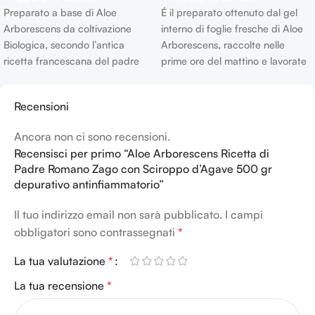
Preparato a base di Aloe
É il preparato ottenuto dal gel
Arborescens da coltivazione
interno di foglie fresche di Aloe
Biologica, secondo l’antica
Arborescens, raccolte nelle
ricetta francescana del padre
prime ore del mattino e lavorate
Zago composta da Aloe
subito dopo. I nostri laboratori di
Arborescens, Miele bio e
produzione sono oscurati per
Recensioni
Distillato di Aloe. Le sinergie di
prevenire fenomeni di
questi tre componenti permette
ossidazione del prodotto e gli
Ancora non ci sono recensioni.
di ottenere un eccellente
ambienti dotati di luci
Recensisci per primo “Aloe Arborescens Ricetta di
riequilibrio psicofisico. Ottimo
ultraviolette con caratteristiche
Padre Romano Zago con Sciroppo d’Agave 500 gr
come supporto per l’organismo
disinfettanti e germicidi. La
depurativo antinfiammatorio”
anche in Stress-Ossidativo,
preparazione è assolutamente
Chemioterapia e Radioterapia.
artigianale e scrupolosa,
Il tuo indirizzo email non sarà pubblicato.
I campi
vengono utilizzate foglie intere
obbligatori sono contrassegnati
*
raccolte da piante di almeno 5
anni seguendo la ricetta
La tua valutazione
*
originale di Padre Romano Zago.
La tua recensione
*
La sinergia, delle foglie di Aloe
Arborescens* con Miele di