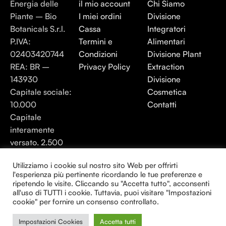
Energia delle
il mio account
Chi Siamo
Piante – Bio
I miei ordini
Divisione
Botanicals S.r.l.
Cassa
Integratori
P.IVA:
Termini e
Alimentari
02403420744
Condizioni
Divisione Plant
REA: BR –
Privacy Policy
Extraction
143930
Divisione
Capitale sociale:
Cosmetica
10.000
Contatti
Capitale
interamente
versato. 2.500
Energia elle Piante 2025 - Tutti i diritti
Utilizziamo i cookie sul nostro sito Web per offrirti
l'esperienza più pertinente ricordando le tue preferenze e
riservati.
ripetendo le visite. Cliccando su "Accetta tutto", acconsenti
all'uso di TUTTI i cookie. Tuttavia, puoi visitare "Impostazioni
Creato da Consulenza24H
cookie" per fornire un consenso controllato.
Impostazioni Cookies
Accetta tutti
0