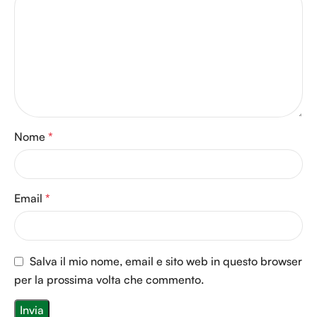
Acacia* Biologico e il Distillato di
Aloe* Biologico garantisce un
prodotto di qualità eccellente e
di grande efficacia. Indicato
nella prevenzione per rafforzare
il sistema immunitario,
disintossicare ed energizzare
l’organismo. Complemento
nutrizionale coadiuvante i
Nome
*
trattamenti di medicina invasiva
con farmaci e/o radioterapia,
regolatore delle funzioni
Email
*
fisiologiche epatiche e delle
funzioni fisiologiche intestinali.
*Bio
Salva il mio nome, email e sito web in questo browser
per la prossima volta che commento.