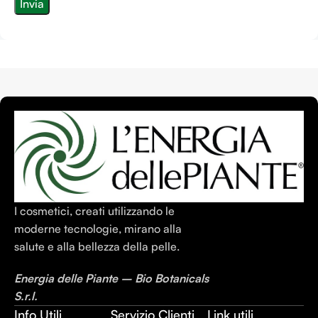
I cosmetici, creati utilizzando le
moderne tecnologie, mirano alla
salute e alla bellezza della pelle.
Energia delle Piante – Bio Botanicals
S.r.l.
Info Utili
Servizio Clienti
Link utili