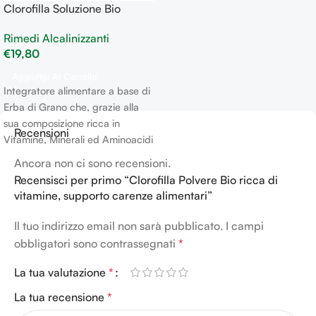
Clorofilla Soluzione Bio
Rimedi Alcalinizzanti
€
19,80
Aggiungi Al Carrello
Integratore alimentare a base di
Erba di Grano che, grazie alla
sua composizione ricca in
Recensioni
Vitamine, Minerali ed Aminoacidi
può entrare a far parte di una
Ancora non ci sono recensioni.
dieta come elemento
Recensisci per primo “Clorofilla Polvere Bio ricca di
riequilibratore in grado di
vitamine, supporto carenze alimentari”
integrare le varie carenze
alimentari
Il tuo indirizzo email non sarà pubblicato.
I campi
obbligatori sono contrassegnati
*
La tua valutazione
*
La tua recensione
*