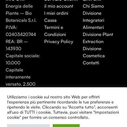
Energia delle
il mio account
Chi Siamo
Piante – Bio
I miei ordini
Divisione
Botanicals S.r.l.
Cassa
Integratori
P.IVA:
Termini e
Alimentari
02403420744
Condizioni
Divisione Plant
REA: BR –
Privacy Policy
Extraction
143930
Divisione
Capitale sociale:
Cosmetica
10.000
Contatti
Capitale
interamente
versato. 2.500
Energia elle Piante 2025 - Tutti i diritti
Utilizziamo i cookie sul nostro sito Web per offrirti
l'esperienza più pertinente ricordando le tue preferenze e
riservati.
ripetendo le visite. Cliccando su "Accetta tutto", acconsenti
all'uso di TUTTI i cookie. Tuttavia, puoi visitare "Impostazioni
Creato da Consulenza24H
cookie" per fornire un consenso controllato.