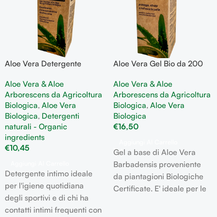
Aloe Vera Detergente
Aloe Vera Gel Bio da 200
Intimo Bio
ml idratante utile per
Aloe Vera & Aloe
Aloe Vera & Aloe
bruciature
Arborescens da Agricoltura
Arborescens da Agricoltura
Biologica
,
Aloe Vera
Biologica
,
Aloe Vera
Biologica
,
Detergenti
Biologica
naturali - Organic
€
16,50
ingredients
Aggiungi Al Carrello
€
10,45
Gel a base di Aloe Vera
Aggiungi Al Carrello
Barbadensis proveniente
Detergente intimo ideale
da piantagioni Biologiche
per l'igiene quotidiana
Certificate. E' ideale per le
degli sportivi e di chi ha
sue proprietà idratanti,
contatti intimi frequenti con
lenitive, calmanti e