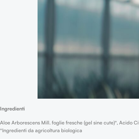
Ingredienti
Aloe Arborescens Mill. foglie fresche (gel sine cute)*, Acido Ci
*Ingredienti da agricoltura biologica