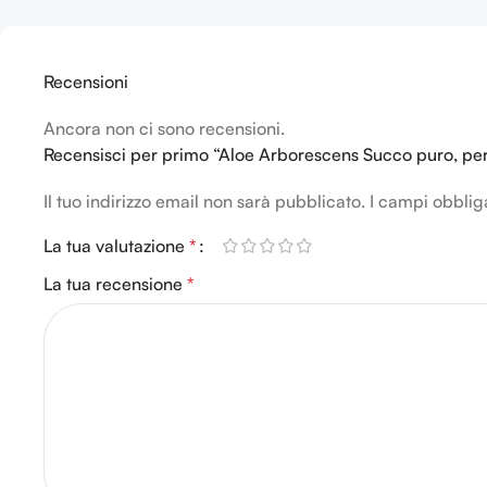
Arborescens, Miele bio e
Papaya fermentata aiuta a
Distillato di Aloe. Le
svolgere un efficace azione
sinergie di questi tre
che permette il
Recensioni
componenti permette di
rafforzamento delle naturali
ottenere un eccellente
Ancora non ci sono recensioni.
difese dell'organismo. Utile
riequilibrio psicofisico.
Recensisci per primo “Aloe Arborescens Succo puro, per l
nel riequilibrio psico-fisico
Ottimo come supporto per
e nello stress ossidativo per
Il tuo indirizzo email non sarà pubblicato.
I campi obblig
l’organismo anche in
le sue eccellenti proprietà
Stress-Ossidativo,
antiossidanti.
La tua valutazione
*
Chemioterapia e
La tua recensione
*
Radioterapia.