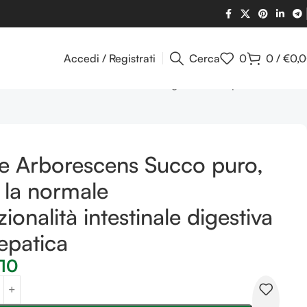
Accedi / Registrati
Cerca
0
0
/
€
0,
normale funzionalità intestinale digestiva ed epatica
e Arborescens Succo puro,
 la normale
zionalità intestinale digestiva
epatica
,10