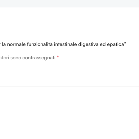
ambienti carichi di batteri.
rinfrescanti in casi di
bruciatura. Utile per
ammorbidire ed idratare la
pelle.
a normale funzionalità intestinale digestiva ed epatica”
atori sono contrassegnati
*