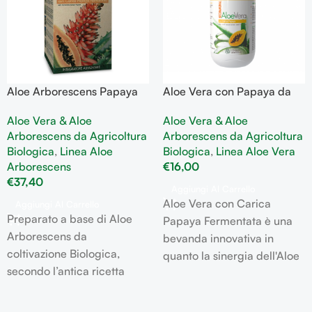
Aloe Arborescens Papaya
Aloe Vera con Papaya da
da 500 gr utile al
500 ml rigenera
Aloe Vera & Aloe
Aloe Vera & Aloe
benessere e sostegno
l’organismo
Arborescens da Agricoltura
Arborescens da Agricoltura
gastrointestinale
Biologica
,
Linea Aloe
Biologica
,
Linea Aloe Vera
Arborescens
€
16,00
€
37,40
Aggiungi Al Carrello
Aloe Vera con Carica
Aggiungi Al Carrello
Preparato a base di Aloe
Papaya Fermentata è una
Arborescens da
bevanda innovativa in
coltivazione Biologica,
quanto la sinergia dell'Aloe
secondo l’antica ricetta
Vera, che favorisce un buon
francescana del padre
effetto rigenerante per tutto
Zago composta da Aloe
l'organismo, con Carica