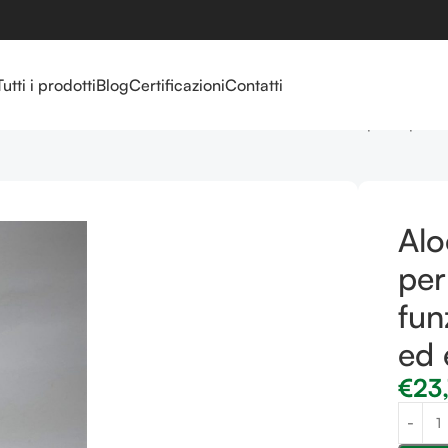
Tutti i prodotti
Blog
Certificazioni
Contatti
a
Linea Aloe Arborescens
Aloe Arborescens Succo puro, per la 
Alo
per
fun
ed 
€
23