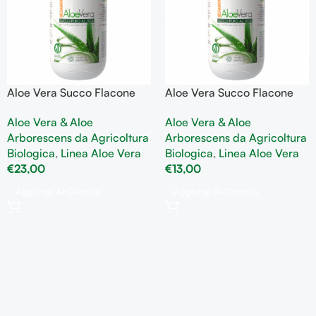
Aloe Vera Succo Flacone
Aloe Vera Succo Flacone
da 1000 ml benessere e
da 500 ml benessere e
Aloe Vera & Aloe
Aloe Vera & Aloe
sostegno gastrointestinale
sostegno gastrointestinale
Arborescens da Agricoltura
Arborescens da Agricoltura
Biologica
,
Linea Aloe Vera
Biologica
,
Linea Aloe Vera
€
23,00
€
13,00
Aggiungi Al Carrello
Aggiungi Al Carrello