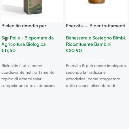
Biolenitin rimedio per
Enervita – B per trattamenti
arrossamenti e screpolature
terapeutici, Terapia con
Sos Pelle - Biopomate da
Benessere e Sostegno Bimbi
,
antibiotici, Recupero peso e
Agricoltura Biologica
Ricostituente Bambini
Ripristino del normale
€
17,50
€
20,90
appetito
Leggi Tutto
Aggiungi Al Carrello
Biolenitin è utile come
Enervita B può essere impiegato,
coadiuvante nel trattamento
secondo la tradizione
topico di eritemi solari,
erboristica, come integratore
screpolature e lievi abrasioni.
della razione alimentare di
Particolarmente indicata come
soggetti sottoposti ad eventuale
lenitivo del prurito della pelle in
trattamento terapeutico per:
-
genere.
Terapia con antibiotici -
Recupero peso - Intensa
attività psicofisica - Ripristino
del normale appetito