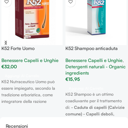
K52 Forte Uomo
K52 Shampoo anticaduta
Nutraceutico utile nel caso di
indicato per capelli deboli,
Benessere Capelli e Unghie
Benessere Capelli e Unghie
,
caduta dei capelli e
sottili e malnutriti
€
32,00
Detergenti naturali - Organic
ingrigimento
ingredients
Aggiungi Al Carrello
€
15,95
K52 Nutraceutico Uomo può
essere impiegato, secondo la
Aggiungi Al Carrello
K52 Shampoo è un ottimo
tradizione erboristica, come
coadiuvante per il trattamento
integratore della razione
di:
- Caduta di capelli (Calvizie
alimentare di individui che siano
comune) - Capelli deboli,
eventualmente sottoposti al
sottili, malnutriti -
trattamento per:
- Caduta di
Recensioni
Salvaguardare la salute e la
capelli - Salvaguardare la