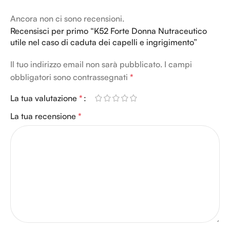
bellezza dei capelli e renderli
salute e la bellezza dei capelli
Ancora non ci sono recensioni.
più forti.
e delle unghie, per renderli più
Recensisci per primo “K52 Forte Donna Nutraceutico
forti - Ingrigimento dei capelli.
utile nel caso di caduta dei capelli e ingrigimento”
Il tuo indirizzo email non sarà pubblicato.
I campi
obbligatori sono contrassegnati
*
La tua valutazione
*
La tua recensione
*