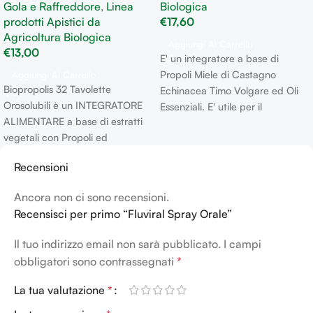
Gola e Raffreddore
,
Linea
Biologica
prodotti Apistici da
€
17,60
Agricoltura Biologica
Aggiungi Al Carrello
€
13,00
E' un integratore a base di
Propoli Miele di Castagno
Aggiungi Al Carrello
Biopropolis 32 Tavolette
Echinacea Timo Volgare ed Oli
Orosolubili è un INTEGRATORE
Essenziali. E' utile per il
ALIMENTARE a base di estratti
benessere del cavo Oro-
vegetali con Propoli ed
Faringeo ottimo coaudiuvante
Echinacea per la funzionalità
nella lotta alla tosse.
Recensioni
delle prime vie respiratorie e le
naturali difese dell'organismo.
Ancora non ci sono recensioni.
Recensisci per primo “Fluviral Spray Orale”
Il tuo indirizzo email non sarà pubblicato.
I campi
obbligatori sono contrassegnati
*
La tua valutazione
*