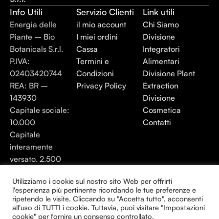
Info Utili
Servizio Clienti
Link utili
Energia delle
il mio account
Chi Siamo
Piante – Bio
I miei ordini
Divisione
Botanicals S.r.l.
Cassa
Integratori
P.IVA:
Termini e
Alimentari
02403420744
Condizioni
Divisione Plant
REA: BR –
Privacy Policy
Extraction
143930
Divisione
Capitale sociale:
Cosmetica
10.000
Contatti
Capitale
interamente
versato. 2.500
Energia elle Piante 2025 - Tutti i diritti
Utilizziamo i cookie sul nostro sito Web per offrirti
l'esperienza più pertinente ricordando le tue preferenze e
riservati.
ripetendo le visite. Cliccando su "Accetta tutto", acconsenti
all'uso di TUTTI i cookie. Tuttavia, puoi visitare "Impostazioni
Creato da Consulenza24H
cookie" per fornire un consenso controllato.