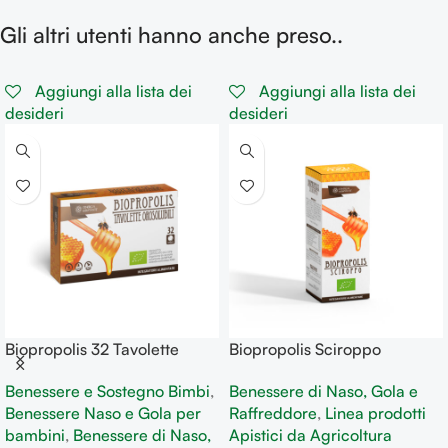
Gli altri utenti hanno anche preso..
Aggiungi alla lista dei
Aggiungi alla lista dei
desideri
desideri
Biopropolis 32 Tavolette
Biopropolis Sciroppo
Orosolubili per la funzionalità
combatte i sintomi influenzali
Benessere e Sostegno Bimbi
,
Benessere di Naso, Gola e
delle prime vie respiratorie e
e il mal di gola
Benessere Naso e Gola per
Raffreddore
,
Linea prodotti
le naturali difese
bambini
,
Benessere di Naso,
Apistici da Agricoltura
dell’organismo.