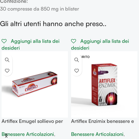
Confezione:
30 compresse da 850 mg in blister
Gli altri utenti hanno anche preso..
Aggiungi alla lista dei
Aggiungi alla lista dei
desideri
desideri
ESAURITO
Artiflex Emugel sollievo per
Artiflex Enzimix benessere e
dolore e infiammazione
sostegno articolazioni
Benessere Articolazioni
,
Benessere Articolazioni
,
localizzata