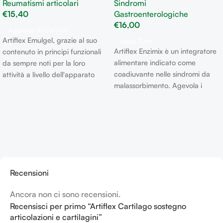
Reumatismi articolari
Sindromi
€
15,40
Gastroenterologiche
€
16,00
Aggiungi Al Carrello
Artiflex Emulgel, grazie al suo
Leggi Tutto
Artiflex Enzimix è un integratore
contenuto in principi funzionali
alimentare indicato come
da sempre noti per la loro
coadiuvante nelle sindromi da
attività a livello dell'apparato
malassorbimento. Agevola i
muscolo-scheletrico, può essere
processi digestivi e migliora
utilizzato anche da solo o in
l'assorbimento del CMO.
associazione con Artiflex CMO o
Artiflex Cartilago, per dare
sollievo in caso di sensazione di
dolore e di infiammazione
localizzato.
Recensioni
Ancora non ci sono recensioni.
Recensisci per primo “Artiflex Cartilago sostegno
articolazioni e cartilagini”