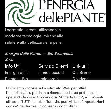
I cosmetici, creati utilizzando le
moderne tecnologie, mirano alla
salute e alla bellezza della pelle.
Energia delle Piante – Bio Botanicals
S.r.l.
Info Utili
Servizio Clienti
Link utili
Energia delle
il mio account
Chi Siamo
Piante – Bio
I miei ordini
Divisione
Botanicals S.r.l.
Cassa
Integratori
Utilizziamo i cookie sul nostro sito Web per offrirti
P.IVA:
Termini e
Alimentari
l'esperienza più pertinente ricordando le tue preferenze e
02403420744
Condizioni
Divisione Plant
ripetendo le visite. Cliccando su "Accetta tutto", acconsenti
all'uso di TUTTI i cookie. Tuttavia, puoi visitare "Impostazioni
REA: BR –
Privacy Policy
Extraction
cookie" per fornire un consenso controllato.
143930
Divisione