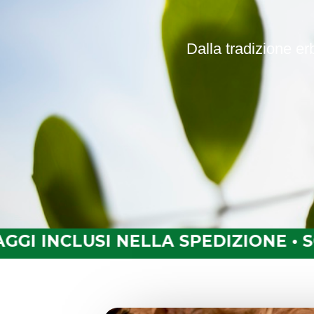
Dalla tradizione er
E • SCOPRI GLI OMAGGI INCLUSI NE