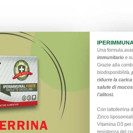
IPERIMMUN
Una formula ava
immunitario
e su
Grazie alla combi
biodisponibilità,
ridurre la carica 
salute di mucos
l’alitosi.
Con lattoferrina d
Zinco liposomiali
Vitamina D3 per r
resistenza del co