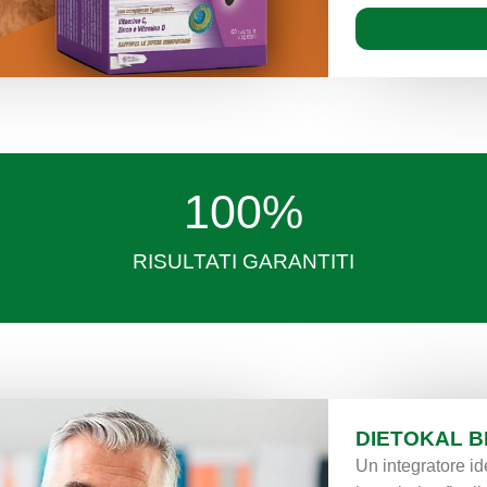
100
%
RISULTATI GARANTITI
DIETOKAL B
Un integratore i