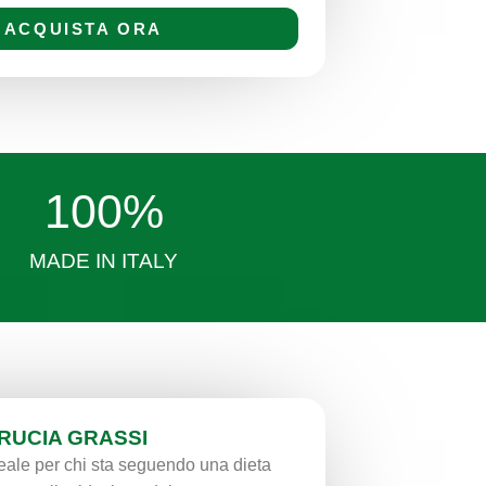
ACQUISTA ORA
100
%
MADE IN ITALY
RUCIA GRASSI
deale per chi sta seguendo una dieta