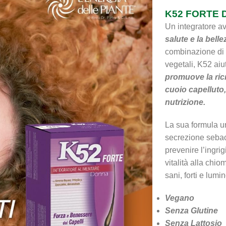
K52 FORTE
Un integratore a
salute e la belle
combinazione di v
vegetali, K52 aiu
promuove la ricr
cuoio capelluto,
nutrizione.
La sua formula u
secrezione sebace
prevenire l’ingri
vitalità alla chi
sani, forti e lumin
Vegano
Senza Glutine
Senza Lattosio