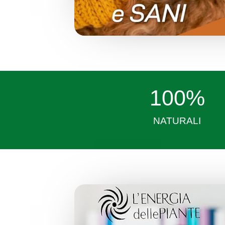
100
%
NATURALI